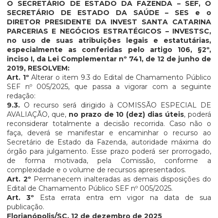
O SECRETÁRIO DE ESTADO DA FAZENDA – SEF, O
SECRETÁRIO DE ESTADO DA SAÚDE – SES e o
DIRETOR PRESIDENTE DA INVEST SANTA CATARINA
PARCERIAS E NEGÓCIOS ESTRATÉGICOS – INVESTSC,
no uso de suas atribuições legais e estatutárias,
especialmente as conferidas pelo artigo 106, §2º,
inciso I, da Lei Complementar nº 741, de 12 de junho de
2019, RESOLVEM:
Art. 1º
Alterar o item 9.3 do Edital de Chamamento Público
SEF nº 005/2025, que passa a vigorar com a seguinte
redação:
9.3.
O recurso será dirigido à COMISSÃO ESPECIAL DE
AVALIAÇÃO, que,
no prazo de 10 (dez) dias úteis
, poderá
reconsiderar totalmente a decisão recorrida. Caso não o
faça, deverá se manifestar e encaminhar o recurso ao
Secretário de Estado da Fazenda, autoridade máxima do
órgão para julgamento. Esse prazo poderá ser prorrogado,
de forma motivada, pela Comissão, conforme a
complexidade e o volume de recursos apresentados.
Art. 2º
Permanecem inalteradas as demais disposições do
Edital de Chamamento Público SEF nº 005/2025.
Art. 3º
Esta errata entra em vigor na data de sua
publicação.
Florianópolis/SC, 12 de dezembro de 2025