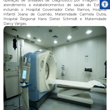
operação de unidades de Diagnóstico por Imagem para
atendimento a estabelecimentos de saúde do Estado,
incluindo o Hospital Governador Celso Ramos, Hospital
Infantil Joana de Gusmão, Maternidade Carmela Dutra,
Hospital Regional Hans Dieter Schmidt e Maternidade
Darcy Vargas.