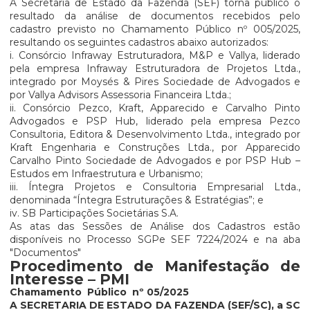
A Secretaria de Estado da Fazenda (SEF) torna público o
resultado da análise de documentos recebidos pelo
cadastro previsto no Chamamento Público nº 005/2025,
resultando os seguintes cadastros abaixo autorizados:
i. Consórcio Infraway Estruturadora, M&P e Vallya, liderado
pela empresa Infraway Estruturadora de Projetos Ltda.,
integrado por Moysés & Pires Sociedade de Advogados e
por Vallya Advisors Assessoria Financeira Ltda.;
ii. Consórcio Pezco, Kraft, Apparecido e Carvalho Pinto
Advogados e PSP Hub, liderado pela empresa Pezco
Consultoria, Editora & Desenvolvimento Ltda., integrado por
Kraft Engenharia e Construções Ltda., por Apparecido
Carvalho Pinto Sociedade de Advogados e por PSP Hub –
Estudos em Infraestrutura e Urbanismo;
iii. Íntegra Projetos e Consultoria Empresarial Ltda.,
denominada “Íntegra Estruturações & Estratégias”; e
iv. SB Participações Societárias S.A.
As atas das Sessões de Análise dos Cadastros estão
disponíveis no Processo SGPe SEF 7224/2024 e na aba
"Documentos"
Procedimento de Manifestação de
Interesse – PMI
Chamamento Público nº 05/2025
A SECRETARIA DE ESTADO DA FAZENDA (SEF/SC), a SC